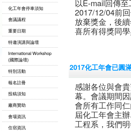
以E-mail回傳至
化工年會停車須知
2017/12/
放棄獎金，後續
會議議程
喜所有得獎同學
重要日期
特邀演講與論壇
International Workshop
(國際論壇)
2017化工年會已圓
特別活動
報名註冊
感謝各位與會貴
幕。會議期間因
投稿須知
會所有工作同仁
廠商贊助
屆化工年會主辦
會場資訊
工程系，我們明
住宿資訊