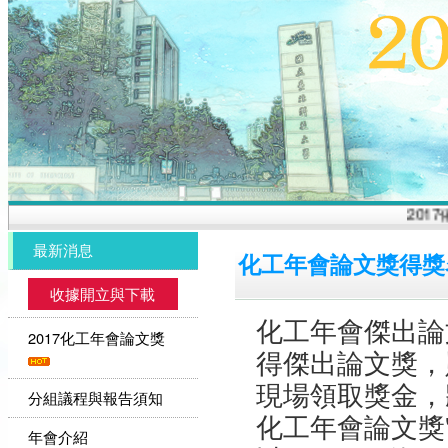
2017
最新消息
化工年會論文獎得獎
收據開立與下載
化工年會傑出論
2017化工年會論文獎
得傑出論文獎，
現場領取獎金，
分組議程與報告須知
化工年會論文獎
年會介紹