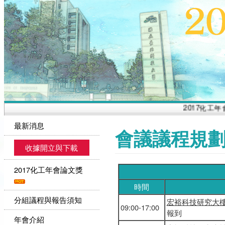
2017化工年會
最新消息
會議議程規
收據開立與下載
2017化工年會論文獎
時間
分組議程與報告須知
宏裕科技研究大
09:00-17:00
報到
年會介紹