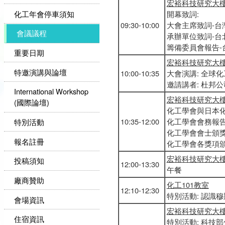
宏裕科技研究大
化工年會停車須知
開幕致詞:
09:30-10:00
大會主席致詞-台
會議議程
承辦單位致詞-台
籌備委員會報告
重要日期
宏裕科技研究大
特邀演講與論壇
10:00-10:35
大會演講: 全球
邀請講者: 杜邦
International Workshop
宏裕科技研究大
(國際論壇)
化工學會與日本化
10:35-12:00
化工學會會務報
特別活動
化工學會會士頒
報名註冊
化工學會各獎項
宏裕科技研究大
投稿須知
12:00-13:30
午餐
廠商贊助
化工101教室
12:10-12:30
特別活動: 認識
會場資訊
宏裕科技研究大
住宿資訊
特別活動: 科技