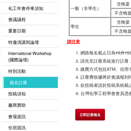
含晚宴
化工年會停車須知
一般（非學生）
不含晚
會議議程
含晚宴
學生
重要日期
不含晚
請注意
特邀演講與論壇
網路報名截止日為
10月15
International Workshop
(國際論壇)
請先至註冊系統進行註冊
繳費方式包括ATM、信用
特別活動
註冊費收據將於會議報到
報名註冊
欲投稿者請於投稿系統截
台灣化學工程學會會員憑
投稿須知
廠商贊助
立即註冊報名
會場資訊
住宿資訊