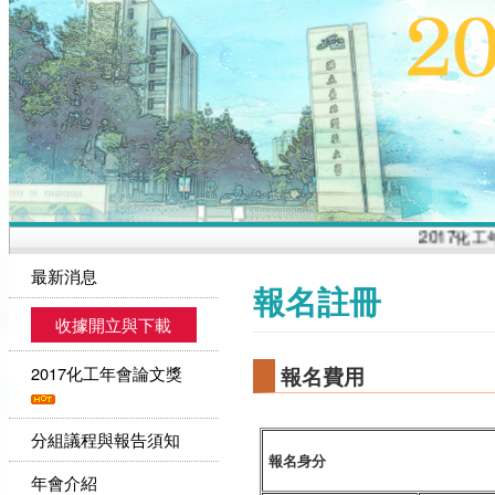
2017化工
最新消息
報名註冊
收據開立與下載
2017化工年會論文獎
報名費用
分組議程與報告須知
報名身分
年會介紹