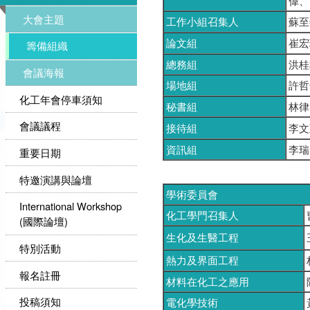
偉、
大會主題
工作小組召集人
蘇至
論文組
崔宏
籌備組織
總務組
洪桂
會議海報
場地組
許哲
化工年會停車須知
秘書組
林律
會議議程
接待組
李文
資訊組
李瑞
重要日期
特邀演講與論壇
學術委員會
International Workshop
化工學門召集人
(國際論壇)
生化及生醫工程
特別活動
熱力及界面工程
報名註冊
材料在化工之應用
投稿須知
電化學技術