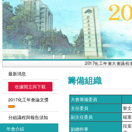
2017化工年會大會議程集
最新消息
籌備組織
收據開立與下載
大會籌備委員
2017化工年會論文獎
主任委員
黎文
副主任委員
楊重
分組議程與報告須知
段葉
年會介紹
副總幹事