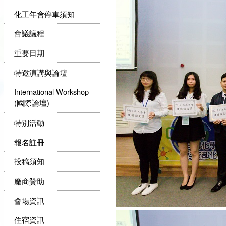
化工年會停車須知
會議議程
重要日期
特邀演講與論壇
International Workshop
(國際論壇)
特別活動
報名註冊
投稿須知
廠商贊助
會場資訊
住宿資訊