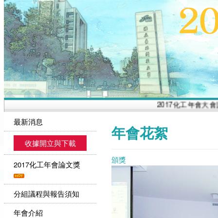
2017化工年會大會議程
最新消息
年會花絮
收據開立與下載
頒獎
2017化工年會論文獎
分組議程與報告須知
年會介紹