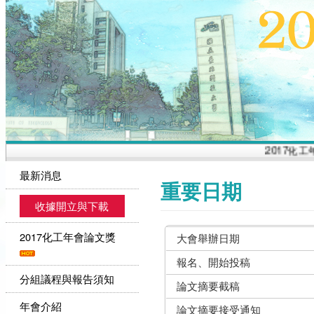
2017化工
最新消息
重要日期
收據開立與下載
2017化工年會論文獎
大會舉辦日期
報名、開始投稿
分組議程與報告須知
論文摘要截稿
年會介紹
論文摘要接受通知